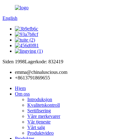
English
Siden 1998
Lagerkode: 832419
emma@chinaluscious.com
+8613791869655
Hjem
Om oss
Introduksjon
Kvalitetskontroll
Sertifisering
Våre merkevarer
Vår tjeneste
Vårt salg
Produktvideo
Produkter