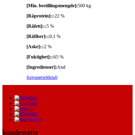
[Min. bestillingsmengde]:
500 kg
[Råprotein]:
≥22 %
[Råfett]:
≥5 %
[Råfiber]:
≤0,1 %
[Aske]:
≤2 %
[Fuktighet]:
≤65 %
[Ingredienser]:
And
forespørsel
detalj
kundestøtte