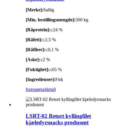
[Merke]:
Saftig
[Min. bestillingsmengde]:
500 kg
[Råprotein]:
≥24 %
[Råfett]:
≥2,5 %
[Råfiber]:
≤0,1 %
[Aske]:
≤2 %
[Fuktighet]:
≤65 %
[Ingredienser]:
Fisk
forespørsel
detalj
LSRT-02 Retort kyllingfilet
kjæledyrsnacks produsent