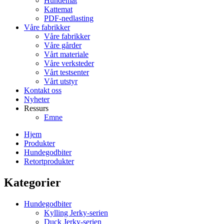
Hundemat
Kattemat
PDF-nedlasting
Våre fabrikker
Våre fabrikker
Våre gårder
Vårt materiale
Våre verksteder
Vårt testsenter
Vårt utstyr
Kontakt oss
Nyheter
Ressurs
Emne
Hjem
Produkter
Hundegodbiter
Retortprodukter
Kategorier
Hundegodbiter
Kylling Jerky-serien
Duck Jerky-serien