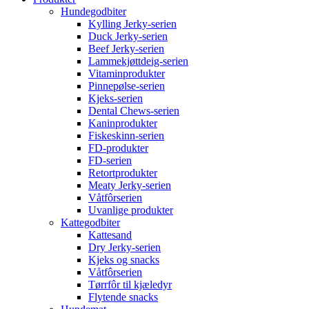
Hundegodbiter
Kylling Jerky-serien
Duck Jerky-serien
Beef Jerky-serien
Lammekjøttdeig-serien
Vitaminprodukter
Pinnepølse-serien
Kjeks-serien
Dental Chews-serien
Kaninprodukter
Fiskeskinn-serien
FD-produkter
FD-serien
Retortprodukter
Meaty Jerky-serien
Våtfôrserien
Uvanlige produkter
Kattegodbiter
Kattesand
Dry Jerky-serien
Kjeks og snacks
Våtfôrserien
Tørrfôr til kjæledyr
Flytende snacks