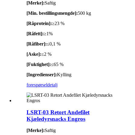
[Merke]:
Saftig
[Min. bestillingsmengde]:
500 kg
[Råprotein]:
≥23 %
[Råfett]:
≥1%
[Råfiber]:
≤0,1 %
[Aske]:
≤2 %
[Fuktighet]:
≤65 %
[Ingredienser]:
Kylling
forespørsel
detalj
LSRT-03 Retort Andefilet
Kjæledyrsnacks Engros
[Merke]:
Saftig