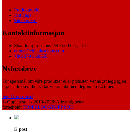
Produktguide
Hot Tags
Sitemap.xml
Kontaktinformasjon
Shandong Luscious Pet Food Co., Ltd.
emma@chinaluscious.com
+8613791869655
Nyhetsbrev
For spørsmål om våre produkter eller prislister, vennligst legg igjen
e-postadressen din, så tar vi kontakt med deg innen 24 timer.
Send forespørsel
© Opphavsrett - 2010-2026: Alle rettigheter
forbeholdt.
TOPPBLOGG
TOPP SØK
E-post