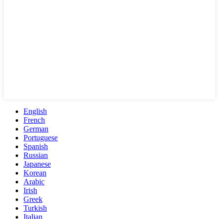
English
French
German
Portuguese
Spanish
Russian
Japanese
Korean
Arabic
Irish
Greek
Turkish
Italian