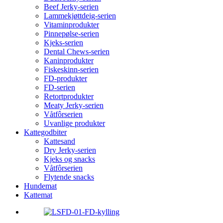
Beef Jerky-serien
Lammekjøttdeig-serien
Vitaminprodukter
Pinnepølse-serien
Kjeks-serien
Dental Chews-serien
Kaninprodukter
Fiskeskinn-serien
FD-produkter
FD-serien
Retortprodukter
Meaty Jerky-serien
Våtfôrserien
Uvanlige produkter
Kattegodbiter
Kattesand
Dry Jerky-serien
Kjeks og snacks
Våtfôrserien
Flytende snacks
Hundemat
Kattemat