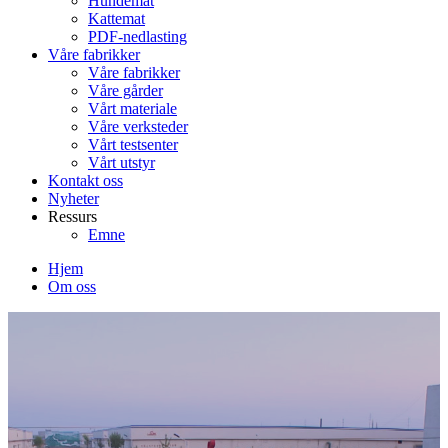
Hundemat
Kattemat
PDF-nedlasting
Våre fabrikker
Våre fabrikker
Våre gårder
Vårt materiale
Våre verksteder
Vårt testsenter
Vårt utstyr
Kontakt oss
Nyheter
Ressurs
Emne
Hjem
Om oss