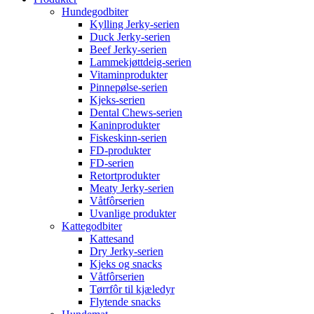
Hundegodbiter
Kylling Jerky-serien
Duck Jerky-serien
Beef Jerky-serien
Lammekjøttdeig-serien
Vitaminprodukter
Pinnepølse-serien
Kjeks-serien
Dental Chews-serien
Kaninprodukter
Fiskeskinn-serien
FD-produkter
FD-serien
Retortprodukter
Meaty Jerky-serien
Våtfôrserien
Uvanlige produkter
Kattegodbiter
Kattesand
Dry Jerky-serien
Kjeks og snacks
Våtfôrserien
Tørrfôr til kjæledyr
Flytende snacks