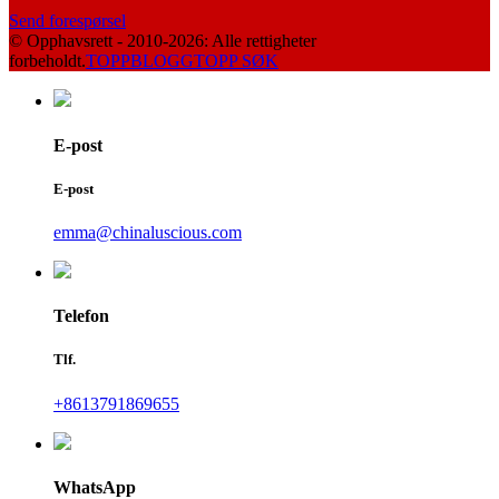
Send forespørsel
© Opphavsrett - 2010-2026: Alle rettigheter
forbeholdt.
TOPPBLOGG
TOPP SØK
E-post
E-post
emma@chinaluscious.com
Telefon
Tlf.
+8613791869655
WhatsApp