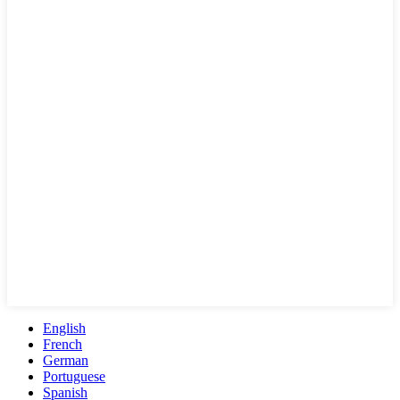
English
French
German
Portuguese
Spanish