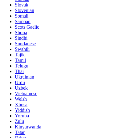
Slovak
Slovenian
Somali
Samoan
Scots Gaelic
Shona
Sindhi
Sundanese
Swahili
Tajik
Tamil
Telugu
Thai
Ukrainian
Urdu
Uzbek
Vietnamese
Welsh
Xhosa
Yiddish
Yoruba
Zulu
Kinyarwanda
Tatar
Oriya