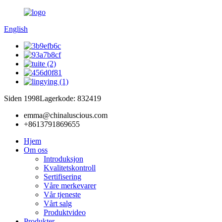
English
Siden 1998
Lagerkode: 832419
emma@chinaluscious.com
+8613791869655
Hjem
Om oss
Introduksjon
Kvalitetskontroll
Sertifisering
Våre merkevarer
Vår tjeneste
Vårt salg
Produktvideo
Produkter