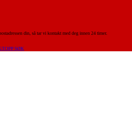
-postadressen din, så tar vi kontakt med deg innen 24 timer.
G
TOPP SØK