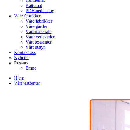
Hundemat
Kattemat
PDF-nedlasting
Våre fabrikker
Våre fabrikker
Våre gårder
Vårt materiale
Våre verksteder
Vårt testsenter
Vårt utstyr
Kontakt oss
Nyheter
Ressurs
Emne
Hjem
Vårt testsenter