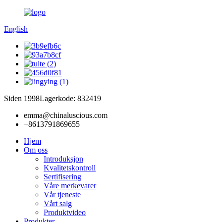
English
Siden 1998
Lagerkode: 832419
emma@chinaluscious.com
+8613791869655
Hjem
Om oss
Introduksjon
Kvalitetskontroll
Sertifisering
Våre merkevarer
Vår tjeneste
Vårt salg
Produktvideo
Produkter