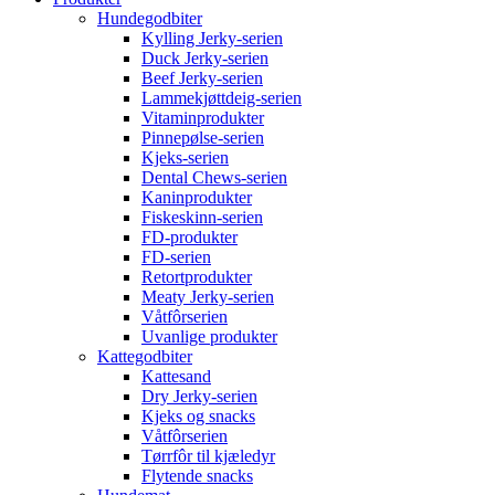
Hundegodbiter
Kylling Jerky-serien
Duck Jerky-serien
Beef Jerky-serien
Lammekjøttdeig-serien
Vitaminprodukter
Pinnepølse-serien
Kjeks-serien
Dental Chews-serien
Kaninprodukter
Fiskeskinn-serien
FD-produkter
FD-serien
Retortprodukter
Meaty Jerky-serien
Våtfôrserien
Uvanlige produkter
Kattegodbiter
Kattesand
Dry Jerky-serien
Kjeks og snacks
Våtfôrserien
Tørrfôr til kjæledyr
Flytende snacks