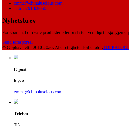
emma@chinaluscious.com
+8613791869655
Nyhetsbrev
For spørsmål om våre produkter eller prislister, vennligst legg igjen e
Send forespørsel
© Opphavsrett - 2010-2026: Alle rettigheter forbeholdt.
TOPPBLOG
E-post
E-post
emma@chinaluscious.com
Telefon
Tlf.