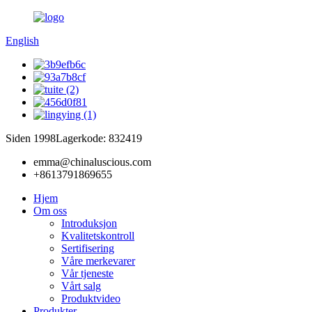
English
Siden 1998
Lagerkode: 832419
emma@chinaluscious.com
+8613791869655
Hjem
Om oss
Introduksjon
Kvalitetskontroll
Sertifisering
Våre merkevarer
Vår tjeneste
Vårt salg
Produktvideo
Produkter