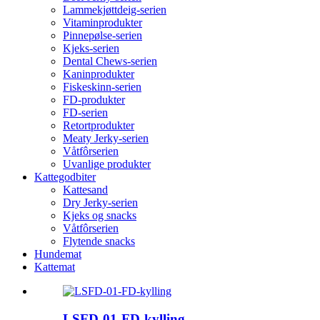
Lammekjøttdeig-serien
Vitaminprodukter
Pinnepølse-serien
Kjeks-serien
Dental Chews-serien
Kaninprodukter
Fiskeskinn-serien
FD-produkter
FD-serien
Retortprodukter
Meaty Jerky-serien
Våtfôrserien
Uvanlige produkter
Kattegodbiter
Kattesand
Dry Jerky-serien
Kjeks og snacks
Våtfôrserien
Flytende snacks
Hundemat
Kattemat
LSFD-01-FD-kylling