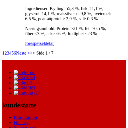
Ingredienser: Kylling: 55,3 %, fisk: 11,1 %,
glyserol: 14,1 %, maisstivelse: 9,8 %, hvetemel:
6,5 %, peanøttprotein: 2,9 %, salt: 0,3 %
Næringsinnhold: Protein ≥21 %, fett ≥0,5 %,
fiber ≤3 %, aske ≤6 %, fuktighet ≤23 %
forespørsel
detalj
1
2
3
4
5
6
Neste >
>>
Side 1 / 7
kundestøtte
Produktguide
Hot Tags
Sitemap.xml