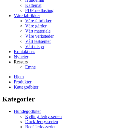
Hundemat
Kattemat
PDF-nedlasting
Våre fabrikker
Våre fabrikker
Våre gårder
Vårt materiale
Våre verksteder
Vårt testsenter
Vårt utstyr
Kontakt oss
Nyheter
Ressurs
Emne
Hjem
Produkter
Kattegodbiter
Kategorier
Hundegodbiter
Kylling Jerky-serien
Duck Jerky-serien
Beef Jerky-serien