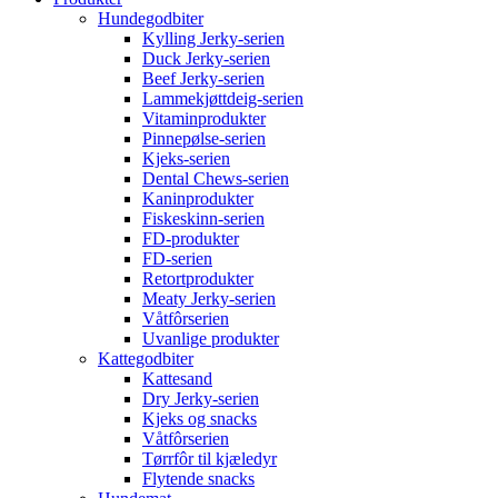
Hundegodbiter
Kylling Jerky-serien
Duck Jerky-serien
Beef Jerky-serien
Lammekjøttdeig-serien
Vitaminprodukter
Pinnepølse-serien
Kjeks-serien
Dental Chews-serien
Kaninprodukter
Fiskeskinn-serien
FD-produkter
FD-serien
Retortprodukter
Meaty Jerky-serien
Våtfôrserien
Uvanlige produkter
Kattegodbiter
Kattesand
Dry Jerky-serien
Kjeks og snacks
Våtfôrserien
Tørrfôr til kjæledyr
Flytende snacks