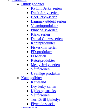
Hundegodbiter
Kylling Jerky-serien
Duck Jerky-serien
Beef Jerky-serien
Lammekjøttdeig-serien
Vitaminprodukter
Pinnepølse-serien
Kjeks-serien
Dental Chews-serien
Kaninprodukter
Fiskeskinn-serien
FD-produkter
FD-serien
Retortprodukter
Meaty Jerky-serien
Våtfôrserien
Uvanlige produkter
Kattegodbiter
Kattesand
Dry Jerky-serien
Kjeks og snacks
Våtfôrserien
Tørrfôr til kjæledyr
Flytende snacks