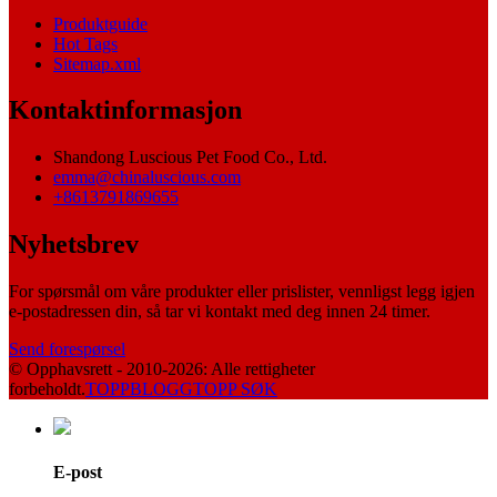
Produktguide
Hot Tags
Sitemap.xml
Kontaktinformasjon
Shandong Luscious Pet Food Co., Ltd.
emma@chinaluscious.com
+8613791869655
Nyhetsbrev
For spørsmål om våre produkter eller prislister, vennligst legg igjen
e-postadressen din, så tar vi kontakt med deg innen 24 timer.
Send forespørsel
© Opphavsrett - 2010-2026: Alle rettigheter
forbeholdt.
TOPPBLOGG
TOPP SØK
E-post