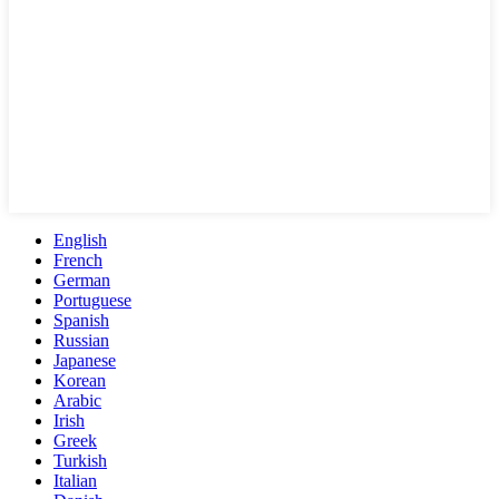
English
French
German
Portuguese
Spanish
Russian
Japanese
Korean
Arabic
Irish
Greek
Turkish
Italian