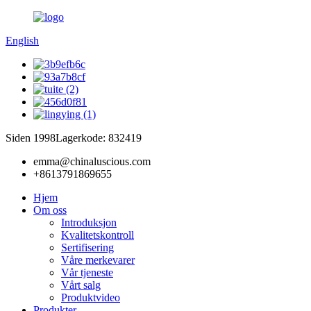
English
Siden 1998
Lagerkode: 832419
emma@chinaluscious.com
+8613791869655
Hjem
Om oss
Introduksjon
Kvalitetskontroll
Sertifisering
Våre merkevarer
Vår tjeneste
Vårt salg
Produktvideo
Produkter