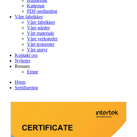
Hundemat
Kattemat
PDF-nedlasting
Våre fabrikker
Våre fabrikker
Våre gårder
Vårt materiale
Våre verksteder
Vårt testsenter
Vårt utstyr
Kontakt oss
Nyheter
Ressurs
Emne
Hjem
Sertifisering