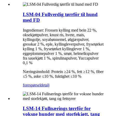
LSM-04 Fullverdig tørrfôr til hund
med FD
Ingredienser: Frossen kylling med bein 22 %,
oksekjøttpulver, knust ris, hvete, mais,
kyllingolje, soyabønnemel, ølgjærpulver,
gresskar 2 %, eple, kyllingleverpulver, frysetørket
kylling 1 %, frysetørket kyllinglever 1 %,
eggeplommepulver 1 %, smør, helmelkspulver
fra sauekjøtt 1 %, spirulinapulver, Yuccapulver
0,1 %
Næringsinnhold: Protein ≥24 %, fett ≥12 %, fiber
≤5 %, aske ≤10 %, fuktighet ≤10 %
forespørsel
detalj
LSM-14 Fullnærings tørrfôr for
voksne hunder med storfekjøtt, tang