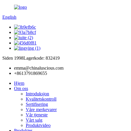
English
Siden 1998
Lagerkode: 832419
emma@chinaluscious.com
+8613791869655
Hjem
Om oss
Introduksjon
Kvalitetskontroll
Sertifisering
Våre merkevarer
Vår tjeneste
Vårt salg
Produktvideo
Produkter