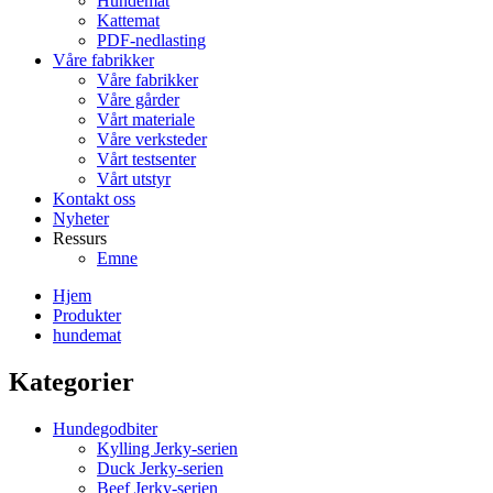
Hundemat
Kattemat
PDF-nedlasting
Våre fabrikker
Våre fabrikker
Våre gårder
Vårt materiale
Våre verksteder
Vårt testsenter
Vårt utstyr
Kontakt oss
Nyheter
Ressurs
Emne
Hjem
Produkter
hundemat
Kategorier
Hundegodbiter
Kylling Jerky-serien
Duck Jerky-serien
Beef Jerky-serien