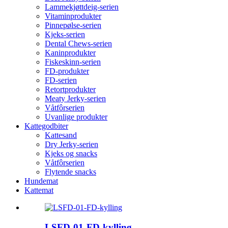
Lammekjøttdeig-serien
Vitaminprodukter
Pinnepølse-serien
Kjeks-serien
Dental Chews-serien
Kaninprodukter
Fiskeskinn-serien
FD-produkter
FD-serien
Retortprodukter
Meaty Jerky-serien
Våtfôrserien
Uvanlige produkter
Kattegodbiter
Kattesand
Dry Jerky-serien
Kjeks og snacks
Våtfôrserien
Flytende snacks
Hundemat
Kattemat
LSFD-01-FD-kylling