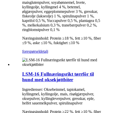
maisglutenpulver, soyabønnemel, hvete,
kyllingolje, kyllingmel 4 %, betemel,
ølgjærpulver, eggeplommepulver 3 %, gresskar,
fiskeolje (lakseolje) 1 %, spirulinapulver 1 %,
kaprifol 0,5 %, Yuccapulver 0,5 %, plantagea 0,5
%, melkekalsium 0,3 %, tranebærpulver 0,2 %,
ringblomstpulver 0,1 %
Næringsinnhold: Protein ≥18 %, fett ≥10 %, fiber
≤9 %, aske ≤10 %, fuktighet ≤10 %
forespørsel
detalj
LSM-16 Fullnæringsrikt tørrfôr til
hund med oksekjøttbiter
Ingredienser: Oksebeinmel, tapiokamel,
kyllingmel, kyllingolje, mais, risølgjærpulver,
oksepulver, kyllingleverpulver, gresskar, eple,
helfet sauemelkpulver, spirulinapulver
Næringsinnhold: Protein ≥22 %, fett ≥10 %, fiber