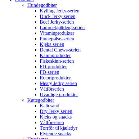
Hundegodbiter
Kylling Jerky-serien
Duck Jerky-serien
Beef Jerky-serien
Lammekjøttdeig-serien
Vitaminprodukter
Pinnepølse-serien
Kjeks-serien
Dental Chews-serien
Kaninprodukter
Fiskeskinn-serien
FD-produkter
FD-serien
Retortprodukter
Meaty Jerky-serien
Våtfôrserien
Uvanlige produkter
Kattegodbiter
Kattesand
Dry Jerky-serien
Kjeks og snacks
Våtfôrserien
Tørrfôr til kjæledyr
Flytende snacks