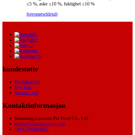
≤5 %, aske ≤10 %, fuktighet ≤10 %
forespørsel
detalj
kundestøtte
Produktguide
Hot Tags
Sitemap.xml
Kontaktinformasjon
Shandong Luscious Pet Food Co., Ltd.
emma@chinaluscious.com
+8613791869655