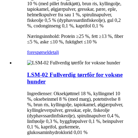
10 % (med pillet fruktkjøtt), brun ris, kyllingolje,
tapiokamel, ølgjærpulver, gresskar, pære, eple,
helmelkspulver fra sau 1 %, spirulinapulver,
fiskeolje 0,5 % (dyphavssardinfiskeolje), gul 0,2
%, codonginseng 0,1 %, kaprifol 0,1 %
Næringsinnhold: Protein ≥25 %, fett ≥13 %, fiber
≤5 %, aske ≤10 %, fuktighet ≤10 %
forespørsel
detalj
LSM-02 Fullverdig tørrfôr for voksne
hunder
Ingredienser: Oksekjøttmel 18 %, kyllingmel 10
%, oksebeinmel 8 % (med marg), potetstivelse 8
%, brun ris, kyllingolje, tapiokamel, ølgjærpulver,
kyllingleverpulver, gresskar, eple, fiskeolje
(dyphavssardinfiskeolje), spirulinapulver 0,4 %,
linfrøolje 0,3 %, byggfrøpulver 0,1 %, beinpulver
0,1 %, kaprifol, gurkemeie,
glukosaminhydroklorid 0,01 %