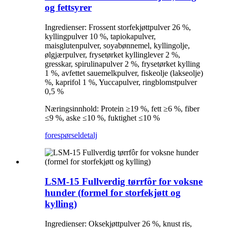
og fettsyrer
Ingredienser: Frossent storfekjøttpulver 26 %,
kyllingpulver 10 %, tapiokapulver,
maisglutenpulver, soyabønnemel, kyllingolje,
ølgjærpulver, frysetørket kyllinglever 2 %,
gresskar, spirulinapulver 2 %, frysetørket kylling
1 %, avfettet sauemelkpulver, fiskeolje (lakseolje)
%, kaprifol 1 %, Yuccapulver, ringblomstpulver
0,5 %
Næringsinnhold: Protein ≥19 %, fett ≥6 %, fiber
≤9 %, aske ≤10 %, fuktighet ≤10 %
forespørsel
detalj
LSM-15 Fullverdig tørrfôr for voksne
hunder (formel for storfekjøtt og
kylling)
Ingredienser: Oksekjøttpulver 26 %, knust ris,