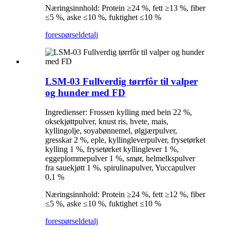
Næringsinnhold: Protein ≥24 %, fett ≥13 %, fiber
≤5 %, aske ≤10 %, fuktighet ≤10 %
forespørsel
detalj
LSM-03 Fullverdig tørrfôr til valper
og hunder med FD
Ingredienser: Frossen kylling med bein 22 %,
oksekjøttpulver, knust ris, hvete, mais,
kyllingolje, soyabønnemel, ølgjærpulver,
gresskar 2 %, eple, kyllingleverpulver, frysetørket
kylling 1 %, frysetørket kyllinglever 1 %,
eggeplommepulver 1 %, smør, helmelkspulver
fra sauekjøtt 1 %, spirulinapulver, Yuccapulver
0,1 %
Næringsinnhold: Protein ≥24 %, fett ≥12 %, fiber
≤5 %, aske ≤10 %, fuktighet ≤10 %
forespørsel
detalj