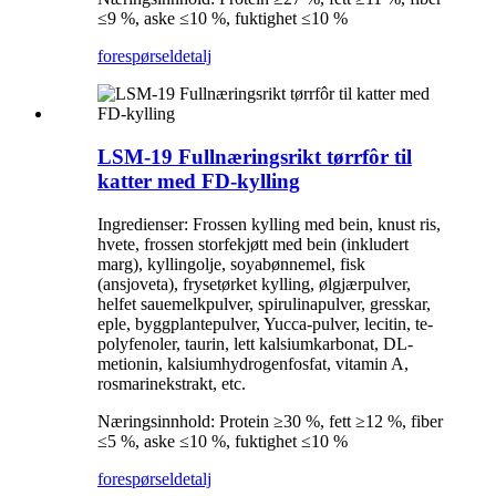
≤9 %, aske ≤10 %, fuktighet ≤10 %
forespørsel
detalj
LSM-19 Fullnæringsrikt tørrfôr til
katter med FD-kylling
Ingredienser: Frossen kylling med bein, knust ris,
hvete, frossen storfekjøtt med bein (inkludert
marg), kyllingolje, soyabønnemel, fisk
(ansjoveta), frysetørket kylling, ølgjærpulver,
helfet sauemelkpulver, spirulinapulver, gresskar,
eple, byggplantepulver, Yucca-pulver, lecitin, te-
polyfenoler, taurin, lett kalsiumkarbonat, DL-
metionin, kalsiumhydrogenfosfat, vitamin A,
rosmarinekstrakt, etc.
Næringsinnhold: Protein ≥30 %, fett ≥12 %, fiber
≤5 %, aske ≤10 %, fuktighet ≤10 %
forespørsel
detalj