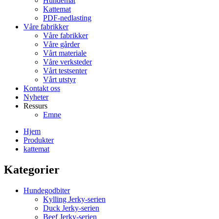
Hundemat
Kattemat
PDF-nedlasting
Våre fabrikker
Våre fabrikker
Våre gårder
Vårt materiale
Våre verksteder
Vårt testsenter
Vårt utstyr
Kontakt oss
Nyheter
Ressurs
Emne
Hjem
Produkter
kattemat
Kategorier
Hundegodbiter
Kylling Jerky-serien
Duck Jerky-serien
Beef Jerky-serien