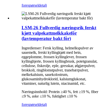
forespørsel
detalj
LSM-26 Fullverdig næringsrik ferskt
kjøtt valpekattmelkkakefôr
(lavtemperatur bakt fôr)
Ingredienser: Fersk kylling, helmelkspulver av
sauemelk, ferskt kyllingkjøtt med bein,
eggeplomme, frossen kyllinglever, frossen
kyllinghjerte, frossen kyllingbrusk, potetgranulat,
cellulose, fiskeolje, eple, gresskar, ølgjærpulver,
brokkoli, ringblomstpulver, tranebærpulver,
melkekalsium, sauekolostrum,
glukosaminhydroklorid, kalsiumglukonat,
vitaminer, naturlig lutein, niacinamid, etc.
Næringsinnhold: Protein ≥40 %, fett ≥19 %, fiber
≤9 %, aske ≤10 %, fuktighet ≤10 %
forespørsel
detalj