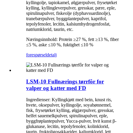
kyllingolje, tapiokamel, ølgjærpulver, frysetørket
kylling, kyllingleverpulver, gresskar, pære, eple,
spirulinapulver, fiskeolje (dyphavssardinolje),
tranebærpulver, byggplantepulver, kaprifol,
tepolyfenoler, lecitin, kalsiumhydrogenfosfat,
natriumklorid, taurin, etc.
Næringsinnhold: Protein ≥27 %, fett ≥13 %, fiber
≤5 %, aske ≤10 %, fuktighet ≤10 %
forespørsel
detalj
LSM-10 Fullnærings tørrfôr for
valper og katter med FD
Ingredienser: Kyllingkjøtt med bein, knust ris,
hvete, oksepulver, kyllingolje, soyabønnemel,
fisk, frysetørket kylling, ølgjærpulver, gresskar,
helfet sauemelkpulver, spirulinapulver, eple,
byggfrøplantepulver, Yucca-pulver, hvit kunst β-
glukanase, lecitin, tepolyfenoler, kolinklorid,
taurin, fruktoligosakkarider, kaliumklorid, lett