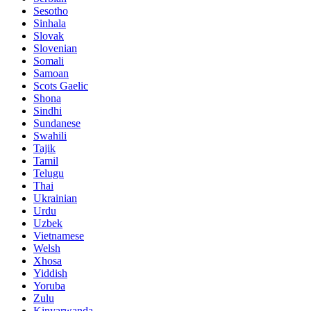
Sesotho
Sinhala
Slovak
Slovenian
Somali
Samoan
Scots Gaelic
Shona
Sindhi
Sundanese
Swahili
Tajik
Tamil
Telugu
Thai
Ukrainian
Urdu
Uzbek
Vietnamese
Welsh
Xhosa
Yiddish
Yoruba
Zulu
Kinyarwanda