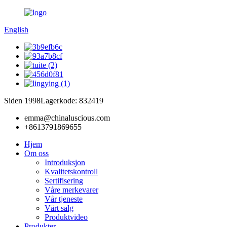
English
Siden 1998
Lagerkode: 832419
emma@chinaluscious.com
+8613791869655
Hjem
Om oss
Introduksjon
Kvalitetskontroll
Sertifisering
Våre merkevarer
Vår tjeneste
Vårt salg
Produktvideo
Produkter