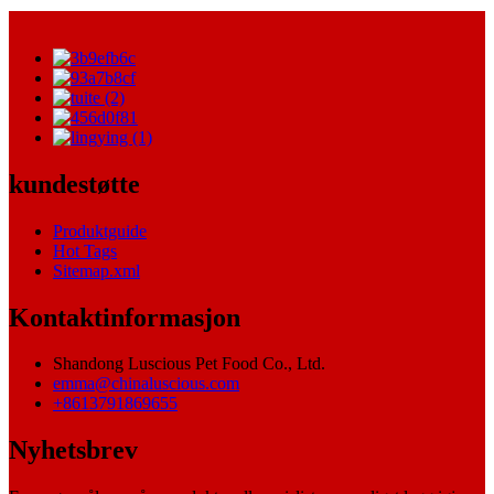
kundestøtte
Produktguide
Hot Tags
Sitemap.xml
Kontaktinformasjon
Shandong Luscious Pet Food Co., Ltd.
emma@chinaluscious.com
+8613791869655
Nyhetsbrev