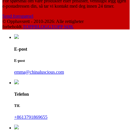
For spørsmål om våre produkter eller prislister, vennligst legg igjen
e-postadressen din, så tar vi kontakt med deg innen 24 timer.
Send forespørsel
© Opphavsrett - 2010-2026: Alle rettigheter
forbeholdt.
TOPPBLOGG
TOPP SØK
E-post
E-post
emma@chinaluscious.com
Telefon
Tlf.
+8613791869655