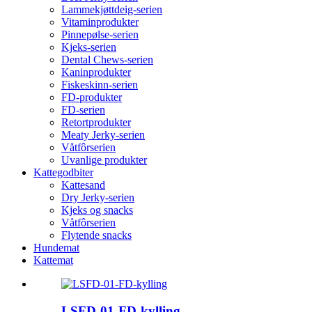
Lammekjøttdeig-serien
Vitaminprodukter
Pinnepølse-serien
Kjeks-serien
Dental Chews-serien
Kaninprodukter
Fiskeskinn-serien
FD-produkter
FD-serien
Retortprodukter
Meaty Jerky-serien
Våtfôrserien
Uvanlige produkter
Kattegodbiter
Kattesand
Dry Jerky-serien
Kjeks og snacks
Våtfôrserien
Flytende snacks
Hundemat
Kattemat
LSFD-01-FD-kylling