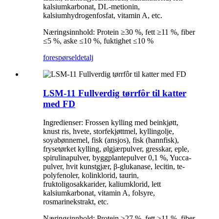
kalsiumkarbonat, DL-metionin,
kalsiumhydrogenfosfat, vitamin A, etc.
Næringsinnhold: Protein ≥30 %, fett ≥11 %, fiber
≤5 %, aske ≤10 %, fuktighet ≤10 %
forespørsel
detalj
LSM-11 Fullverdig tørrfôr til katter
med FD
Ingredienser: Frossen kylling med beinkjøtt,
knust ris, hvete, storfekjøttmel, kyllingolje,
soyabønnemel, fisk (ansjos), fisk (hannfisk),
frysetørket kylling, ølgjærpulver, gresskar, eple,
spirulinapulver, byggplantepulver 0,1 %, Yucca-
pulver, hvit kunstgjær, β-glukanase, lecitin, te-
polyfenoler, kolinklorid, taurin,
fruktoligosakkarider, kaliumklorid, lett
kalsiumkarbonat, vitamin A, folsyre,
rosmarinekstrakt, etc.
Næringsinnhold: Protein ≥27 %, fett ≥11 %, fiber