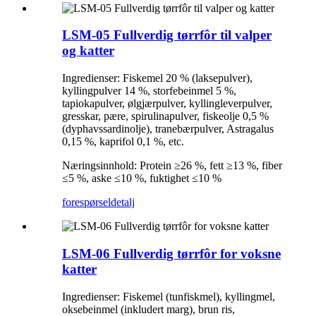
LSM-05 Fullverdig tørrfôr til valper
og katter
Ingredienser: Fiskemel 20 % (laksepulver),
kyllingpulver 14 %, storfebeinmel 5 %,
tapiokapulver, ølgjærpulver, kyllingleverpulver,
gresskar, pære, spirulinapulver, fiskeolje 0,5 %
(dyphavssardinolje), tranebærpulver, Astragalus
0,15 %, kaprifol 0,1 %, etc.
Næringsinnhold: Protein ≥26 %, fett ≥13 %, fiber
≤5 %, aske ≤10 %, fuktighet ≤10 %
forespørsel
detalj
LSM-06 Fullverdig tørrfôr for voksne
katter
Ingredienser: Fiskemel (tunfiskmel), kyllingmel,
oksebeinmel (inkludert marg), brun ris,