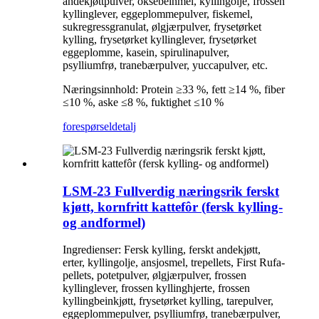
andekjøttpulver, oksebeinmel, kyllingolje, frossen
kyllinglever, eggeplommepulver, fiskemel,
sukregressgranulat, ølgjærpulver, frysetørket
kylling, frysetørket kyllinglever, frysetørket
eggeplomme, kasein, spirulinapulver,
psylliumfrø, tranebærpulver, yuccapulver, etc.
Næringsinnhold: Protein ≥33 %, fett ≥14 %, fiber
≤10 %, aske ≤8 %, fuktighet ≤10 %
forespørsel
detalj
LSM-23 Fullverdig næringsrik ferskt
kjøtt, kornfritt kattefôr (fersk kylling-
og andformel)
Ingredienser: Fersk kylling, ferskt andekjøtt,
erter, kyllingolje, ansjosmel, trepellets, First Rufa-
pellets, potetpulver, ølgjærpulver, frossen
kyllinglever, frossen kyllinghjerte, frossen
kyllingbeinkjøtt, frysetørket kylling, tarepulver,
eggeplommepulver, psylliumfrø, tranebærpulver,