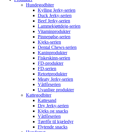
Hundegodbiter
Kylling Jerky-serien
Duck Jerky-serien
Beef Jerky-serien
Lammekjøttdeig-serien
Vitaminprodukter
Pinnepølse-serien
Kjeks-serien
Dental Chews-serien
Kaninprodukter
Fiskeskinn-serien
FD-produkter
FD-serien
Retortprodukter
Meaty Jerky-serien
Våtfôrserien
Uvanlige produkter
Kattegodbiter
Kattesand
Dry Jerky-serien
Kjeks og snacks
Våtfôrserien
Tørrfôr til kjæledyr
Flytende snacks