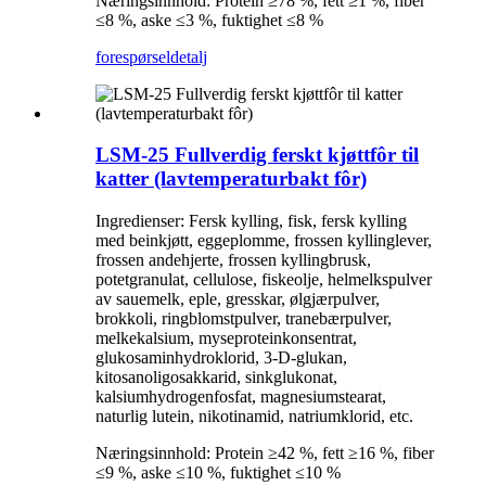
Næringsinnhold: Protein ≥78 %, fett ≥1 %, fiber
≤8 %, aske ≤3 %, fuktighet ≤8 %
forespørsel
detalj
LSM-25 Fullverdig ferskt kjøttfôr til
katter (lavtemperaturbakt fôr)
Ingredienser: Fersk kylling, fisk, fersk kylling
med beinkjøtt, eggeplomme, frossen kyllinglever,
frossen andehjerte, frossen kyllingbrusk,
potetgranulat, cellulose, fiskeolje, helmelkspulver
av sauemelk, eple, gresskar, ølgjærpulver,
brokkoli, ringblomstpulver, tranebærpulver,
melkekalsium, myseproteinkonsentrat,
glukosaminhydroklorid, 3-D-glukan,
kitosanoligosakkarid, sinkglukonat,
kalsiumhydrogenfosfat, magnesiumstearat,
naturlig lutein, nikotinamid, natriumklorid, etc.
Næringsinnhold: Protein ≥42 %, fett ≥16 %, fiber
≤9 %, aske ≤10 %, fuktighet ≤10 %