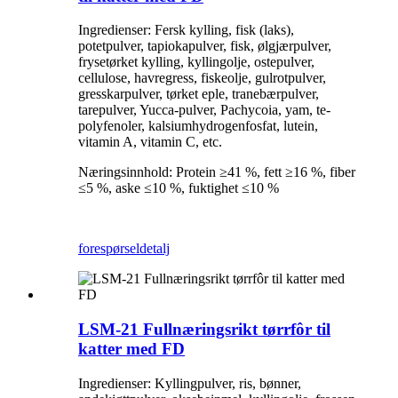
Ingredienser: Fersk kylling, fisk (laks),
potetpulver, tapiokapulver, fisk, ølgjærpulver,
frysetørket kylling, kyllingolje, ostepulver,
cellulose, havregress, fiskeolje, gulrotpulver,
gresskarpulver, tørket eple, tranebærpulver,
tarepulver, Yucca-pulver, Pachycoia, yam, te-
polyfenoler, kalsiumhydrogenfosfat, lutein,
vitamin A, vitamin C, etc.
Næringsinnhold: Protein ≥41 %, fett ≥16 %, fiber
≤5 %, aske ≤10 %, fuktighet ≤10 %
forespørsel
detalj
LSM-21 Fullnæringsrikt tørrfôr til
katter med FD
Ingredienser: Kyllingpulver, ris, bønner,