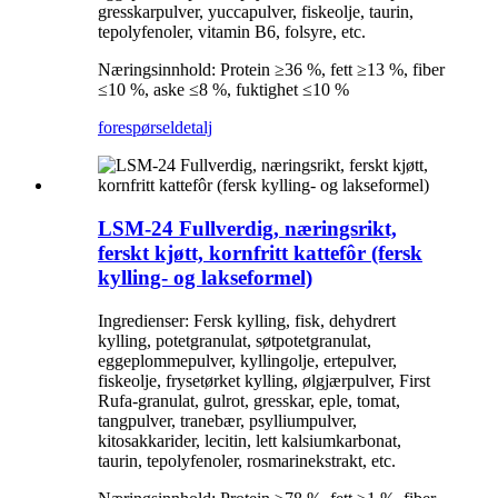
gresskarpulver, yuccapulver, fiskeolje, taurin,
tepolyfenoler, vitamin B6, folsyre, etc.
Næringsinnhold: Protein ≥36 %, fett ≥13 %, fiber
≤10 %, aske ≤8 %, fuktighet ≤10 %
forespørsel
detalj
LSM-24 Fullverdig, næringsrikt,
ferskt kjøtt, kornfritt kattefôr (fersk
kylling- og lakseformel)
Ingredienser: Fersk kylling, fisk, dehydrert
kylling, potetgranulat, søtpotetgranulat,
eggeplommepulver, kyllingolje, ertepulver,
fiskeolje, frysetørket kylling, ølgjærpulver, First
Rufa-granulat, gulrot, gresskar, eple, tomat,
tangpulver, tranebær, psylliumpulver,
kitosakkarider, lecitin, lett kalsiumkarbonat,
taurin, tepolyfenoler, rosmarinekstrakt, etc.