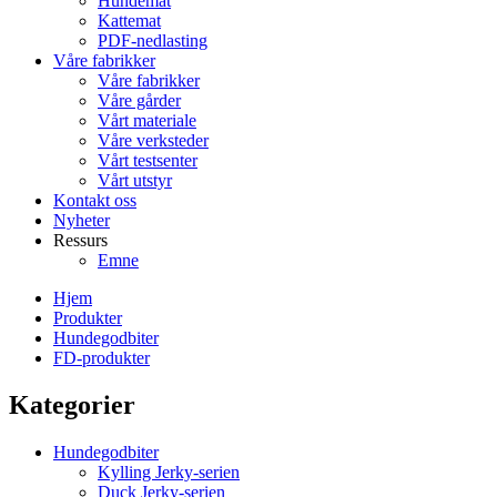
Hundemat
Kattemat
PDF-nedlasting
Våre fabrikker
Våre fabrikker
Våre gårder
Vårt materiale
Våre verksteder
Vårt testsenter
Vårt utstyr
Kontakt oss
Nyheter
Ressurs
Emne
Hjem
Produkter
Hundegodbiter
FD-produkter
Kategorier
Hundegodbiter
Kylling Jerky-serien
Duck Jerky-serien