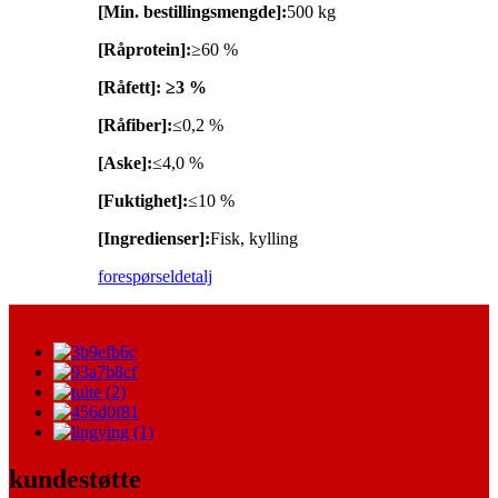
[Min. bestillingsmengde]:
500 kg
[Råprotein]:
≥60 %
[Råfett]: ≥3 %
[Råfiber]:
≤0,2 %
[Aske]:
≤4,0 %
[Fuktighet]:
≤10 %
[Ingredienser]:
Fisk, kylling
forespørsel
detalj
kundestøtte