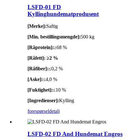
LSFD-01 FD
Kyllinghundematprodusent
[Merke]:
Saftig
[Min. bestillingsmengde]:
500 kg
[Råprotein]:
≥68 %
[Råfett]: ≥2 %
[Råfiber]:
≤0,2 %
[Aske]:
≤4,0 %
[Fuktighet]:
≤10 %
[Ingredienser]:
Kylling
forespørsel
detalj
LSFD-02 FD And Hundemat Engros