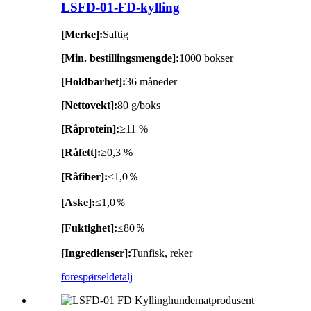
LSFD-01-FD-kylling
[Merke]:
Saftig
[Min. bestillingsmengde]:
1000 bokser
[Holdbarhet]:
36 måneder
[Nettovekt]:
80 g/boks
[Råprotein]:
≥11 %
[Råfett]:
≥0,3 %
[Råfiber]:
≤1,0％
[Aske]:
≤1,0％
[Fuktighet]:
≤80％
[Ingredienser]:
Tunfisk, reker
forespørsel
detalj