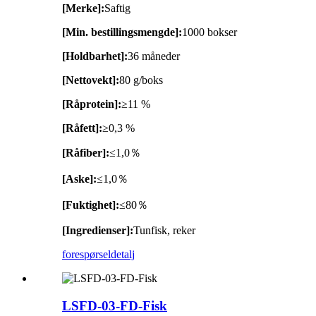
[Merke]:
Saftig
[Min. bestillingsmengde]:
1000 bokser
[Holdbarhet]:
36 måneder
[Nettovekt]:
80 g/boks
[Råprotein]:
≥11 %
[Råfett]:
≥0,3 %
[Råfiber]:
≤1,0％
[Aske]:
≤1,0％
[Fuktighet]:
≤80％
[Ingredienser]:
Tunfisk, reker
forespørsel
detalj
LSFD-03-FD-Fisk