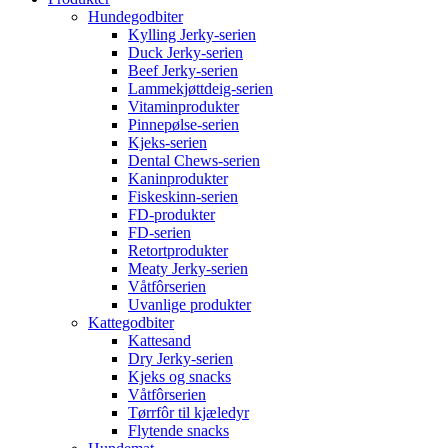
Hundegodbiter
Kylling Jerky-serien
Duck Jerky-serien
Beef Jerky-serien
Lammekjøttdeig-serien
Vitaminprodukter
Pinnepølse-serien
Kjeks-serien
Dental Chews-serien
Kaninprodukter
Fiskeskinn-serien
FD-produkter
FD-serien
Retortprodukter
Meaty Jerky-serien
Våtfôrserien
Uvanlige produkter
Kattegodbiter
Kattesand
Dry Jerky-serien
Kjeks og snacks
Våtfôrserien
Tørrfôr til kjæledyr
Flytende snacks