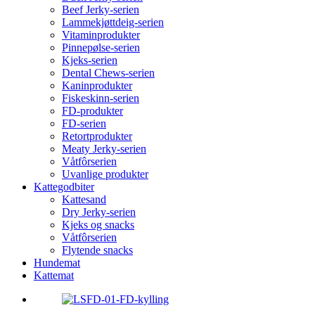
Beef Jerky-serien
Lammekjøttdeig-serien
Vitaminprodukter
Pinnepølse-serien
Kjeks-serien
Dental Chews-serien
Kaninprodukter
Fiskeskinn-serien
FD-produkter
FD-serien
Retortprodukter
Meaty Jerky-serien
Våtfôrserien
Uvanlige produkter
Kattegodbiter
Kattesand
Dry Jerky-serien
Kjeks og snacks
Våtfôrserien
Flytende snacks
Hundemat
Kattemat