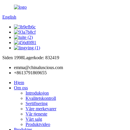
English
Siden 1998
Lagerkode: 832419
emma@chinaluscious.com
+8613791869655
Hjem
Om oss
Introduksjon
Kvalitetskontroll
Sertifisering
Våre merkevarer
Vår tjeneste
Vårt salg
Produktvideo
Produkter