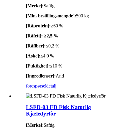
[Merke]:
Saftig
[Min. bestillingsmengde]:
500 kg
[Råprotein]:
≥60 %
[Råfett]: ≥2,5 %
[Råfiber]:
≤0,2 %
[Aske]:
≤4,0 %
[Fuktighet]:
≤10 %
[Ingredienser]:
And
forespørsel
detalj
LSFD-03 FD Fisk Naturlig
Kjæledyrfôr
[Merke]:
Saftig