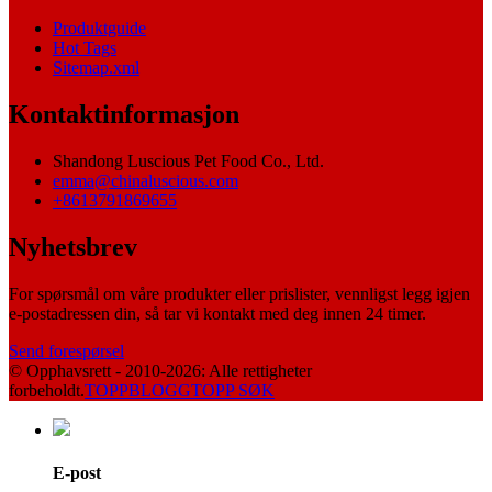
Produktguide
Hot Tags
Sitemap.xml
Kontaktinformasjon
Shandong Luscious Pet Food Co., Ltd.
emma@chinaluscious.com
+8613791869655
Nyhetsbrev
For spørsmål om våre produkter eller prislister, vennligst legg igjen
e-postadressen din, så tar vi kontakt med deg innen 24 timer.
Send forespørsel
© Opphavsrett - 2010-2026: Alle rettigheter
forbeholdt.
TOPPBLOGG
TOPP SØK
E-post