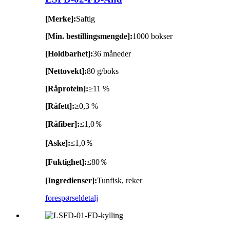
[Merke]:
Saftig
[Min. bestillingsmengde]:
1000 bokser
[Holdbarhet]:
36 måneder
[Nettovekt]:
80 g/boks
[Råprotein]:
≥11 %
[Råfett]:
≥0,3 %
[Råfiber]:
≤1,0％
[Aske]:
≤1,0％
[Fuktighet]:
≤80％
[Ingredienser]:
Tunfisk, reker
forespørsel
detalj