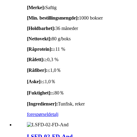
[Merke]:
Saftig
[Min. bestillingsmengde]:
1000 bokser
[Holdbarhet]:
36 måneder
[Nettovekt]:
80 g/boks
[Råprotein]:
≥11 %
[Råfett]:
≥0,3 %
[Råfiber]:
≤1,0％
[Aske]:
≤1,0％
[Fuktighet]:
≤80％
[Ingredienser]:
Tunfisk, reker
forespørsel
detalj
LSFD-02-FD-And