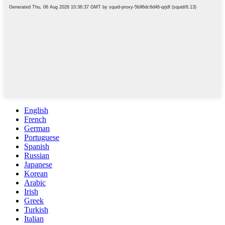
English
French
German
Portuguese
Spanish
Russian
Japanese
Korean
Arabic
Irish
Greek
Turkish
Italian