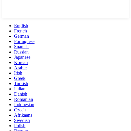
English
French
German
Portuguese
Spanish
Russian
Japanese
Korean
Arabic
Irish
Greek
Turkish
Italian
Danish
Romanian
Indonesian
Czech
Afrikaans
Swedish
Polish
Basque