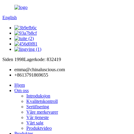
English
Siden 1998
Lagerkode: 832419
emma@chinaluscious.com
+8613791869655
Hjem
Om oss
Introduksjon
Kvalitetskontroll
Sertifisering
Våre merkevarer
Vår tjeneste
Vårt salg
Produktvideo
Produkter