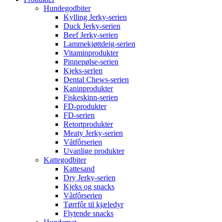
Hundegodbiter
Kylling Jerky-serien
Duck Jerky-serien
Beef Jerky-serien
Lammekjøttdeig-serien
Vitaminprodukter
Pinnepølse-serien
Kjeks-serien
Dental Chews-serien
Kaninprodukter
Fiskeskinn-serien
FD-produkter
FD-serien
Retortprodukter
Meaty Jerky-serien
Våtfôrserien
Uvanlige produkter
Kattegodbiter
Kattesand
Dry Jerky-serien
Kjeks og snacks
Våtfôrserien
Tørrfôr til kjæledyr
Flytende snacks