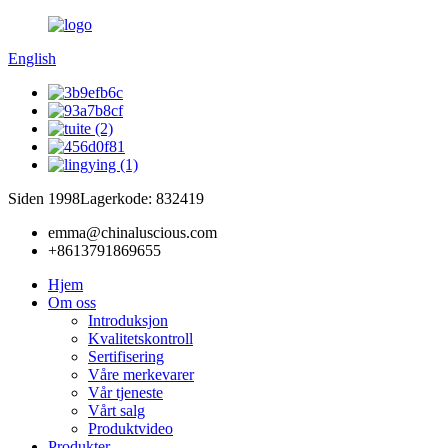
English
Siden 1998
Lagerkode: 832419
emma@chinaluscious.com
+8613791869655
Hjem
Om oss
Introduksjon
Kvalitetskontroll
Sertifisering
Våre merkevarer
Vår tjeneste
Vårt salg
Produktvideo
Produkter