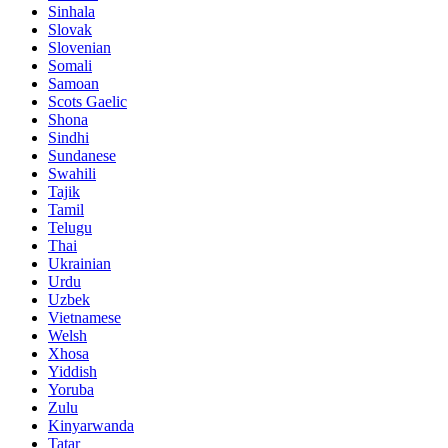
Sinhala
Slovak
Slovenian
Somali
Samoan
Scots Gaelic
Shona
Sindhi
Sundanese
Swahili
Tajik
Tamil
Telugu
Thai
Ukrainian
Urdu
Uzbek
Vietnamese
Welsh
Xhosa
Yiddish
Yoruba
Zulu
Kinyarwanda
Tatar