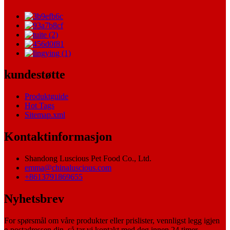
kundestøtte
Produktguide
Hot Tags
Sitemap.xml
Kontaktinformasjon
Shandong Luscious Pet Food Co., Ltd.
emma@chinaluscious.com
+8613791869655
Nyhetsbrev
For spørsmål om våre produkter eller prislister, vennligst legg igjen
e-postadressen din, så tar vi kontakt med deg innen 24 timer.