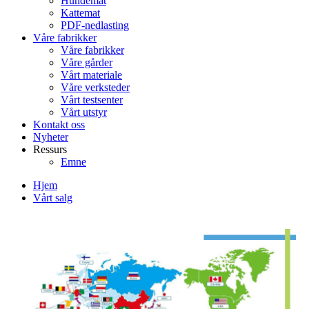
Hundemat
Kattemat
PDF-nedlasting
Våre fabrikker
Våre fabrikker
Våre gårder
Vårt materiale
Våre verksteder
Vårt testsenter
Vårt utstyr
Kontakt oss
Nyheter
Ressurs
Emne
Hjem
Vårt salg