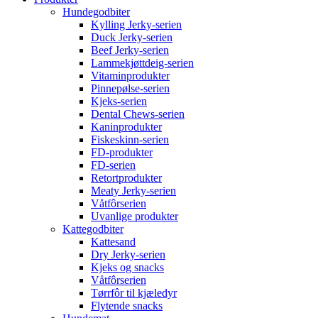
Hundegodbiter
Kylling Jerky-serien
Duck Jerky-serien
Beef Jerky-serien
Lammekjøttdeig-serien
Vitaminprodukter
Pinnepølse-serien
Kjeks-serien
Dental Chews-serien
Kaninprodukter
Fiskeskinn-serien
FD-produkter
FD-serien
Retortprodukter
Meaty Jerky-serien
Våtfôrserien
Uvanlige produkter
Kattegodbiter
Kattesand
Dry Jerky-serien
Kjeks og snacks
Våtfôrserien
Tørrfôr til kjæledyr
Flytende snacks