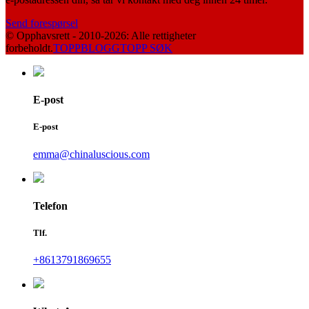
Send forespørsel
© Opphavsrett - 2010-2026: Alle rettigheter
forbeholdt.
TOPPBLOGG
TOPP SØK
E-post
E-post
emma@chinaluscious.com
Telefon
Tlf.
+8613791869655